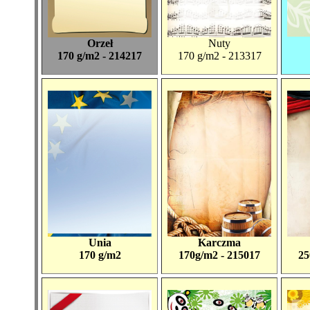
Orzeł
Nuty
170 g/m2 - 214217
170 g/m2 - 213317
Unia
Karczma
170 g/m2
170g/m2 - 215017
25