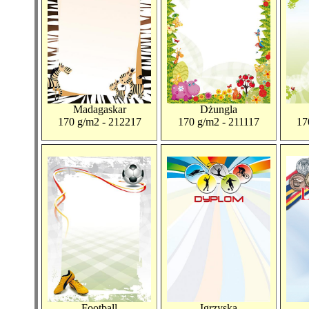
Madagaskar
Dżungla
170 g/m2 - 212217
170 g/m2 - 211117
17
Football
Igrzyska