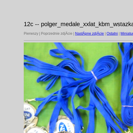
12c -- polger_medale_xxlat_kbm_wstazka
Pierwszy | Poprzednie zdjÄcie |
NastÄpne zdjÄcie
|
Ostatni
|
Miniatu