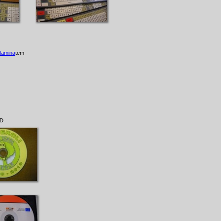
 lamina
tem
D