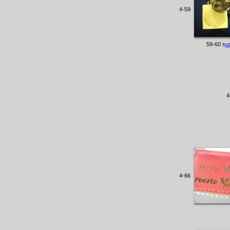
4-59
59-60 s
u
4
4-66