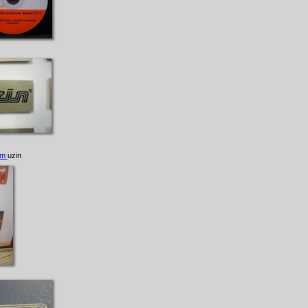
sem
uzin