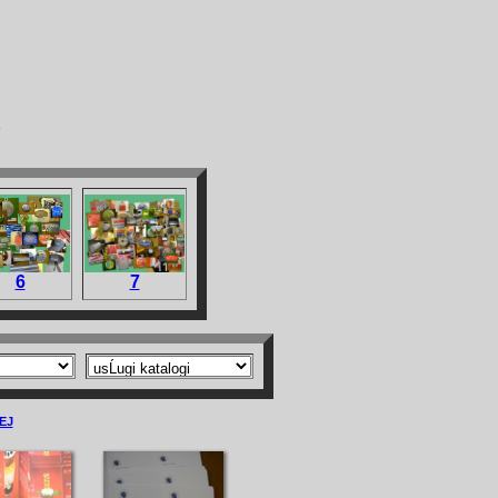
e
6
7
EJ