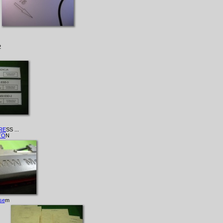
2
PRE
SS ...
RTO
N
se
m