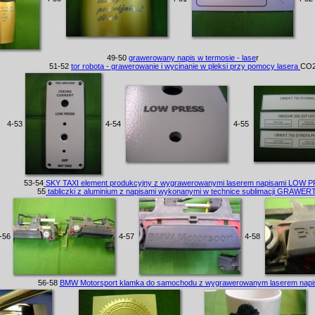
49-50
grawerowany napis w termosie - lase
r
51-52
tor robota - grawerowanie i wycinanie w pleksi przy pomocy lasera
CO
4-53
4-54
4-55
53-54
SKY TAXI element produkcyjny z wygrawerowanymi laserem napisami LOW 
55
tabliczki z aluminium z napisami wykonanymi w technice sublimacji GRAWE
-56
4-57
4-58
56-58
BMW Motorsport klamka do samochodu z wygrawerowanym laserem napi