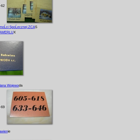
-62
noĹci SpoĹecznej ZCA
S
GRAWERLU
X
wlana Wojewo
da
-69
awien
ie