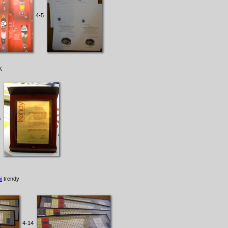
4-5
K
9
i
trendy
4-14