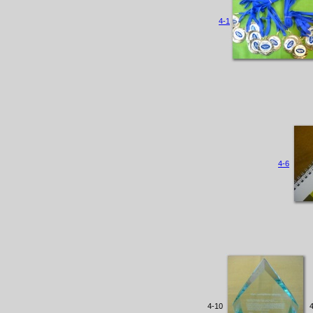
4-1
4-6
4-10
4