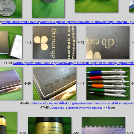
 s
temple okolicznoĹciowe wykonane w gumie i przymocowane do drewnianego uchwytu - gu
4-42
4-43
4
41-44
twarda oprawa kanaĹowa z grawerowanym laserem napisem db energy sprawozda
4-46
4-47
4
45-46
ozdobne etui na wizytĂłwki z grawerowanym laserem w skĂłrze napise
47-48
dĹugopisy z grawerowanymi napisami - la
ser
4-50
4-51
4-52