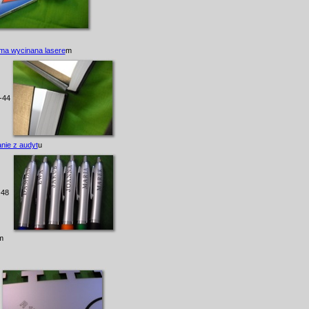
ma wycinana lasere
m
-44
nie z audyt
u
-48
m