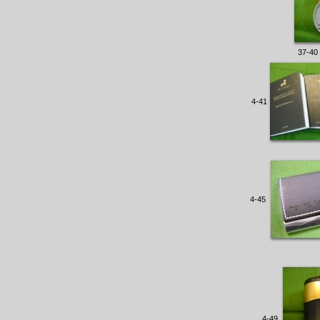
37-40
4-41
4-45
4-49