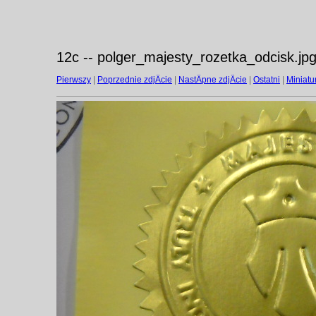
12c -- polger_majesty_rozetka_odcisk.jp
Pierwszy
|
Poprzednie zdjÄcie
|
NastÄpne zdjÄcie
|
Ostatni
|
Miniatu