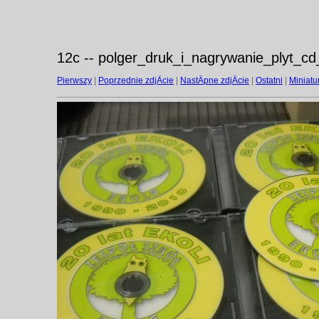
12c -- polger_druk_i_nagrywanie_plyt_cd
Pierwszy
|
Poprzednie zdjÄcie
|
NastÄpne zdjÄcie
|
Ostatni
|
Miniatu