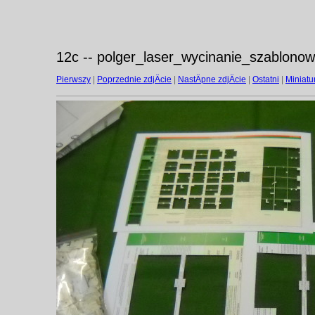
12c -- polger_laser_wycinanie_szablonow
Pierwszy
|
Poprzednie zdjÄcie
|
NastÄpne zdjÄcie
|
Ostatni
|
Miniatu