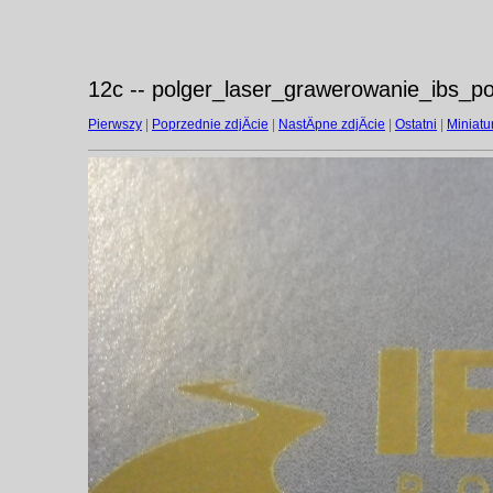
12c -- polger_laser_grawerowanie_ibs_po
Pierwszy
|
Poprzednie zdjÄcie
|
NastÄpne zdjÄcie
|
Ostatni
|
Miniatu