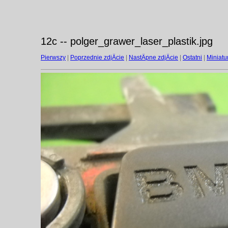
12c -- polger_grawer_laser_plastik.jpg
Pierwszy
|
Poprzednie zdjÄcie
|
NastÄpne zdjÄcie
|
Ostatni
|
Miniatu