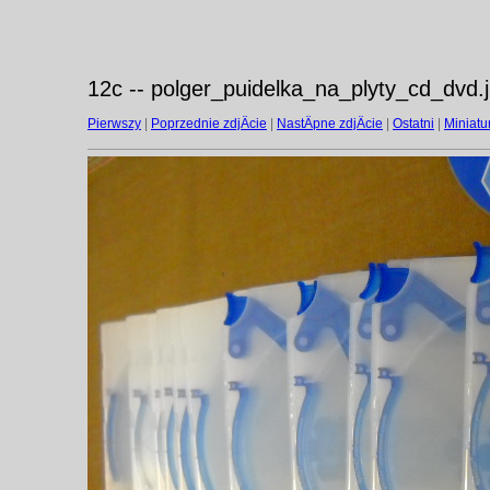
12c -- polger_puidelka_na_plyty_cd_dvd.
Pierwszy
|
Poprzednie zdjÄcie
|
NastÄpne zdjÄcie
|
Ostatni
|
Miniatu