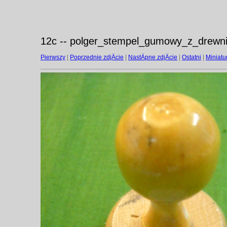
12c -- polger_stempel_gumowy_z_drewni
Pierwszy
|
Poprzednie zdjÄcie
|
NastÄpne zdjÄcie
|
Ostatni
|
Miniatu