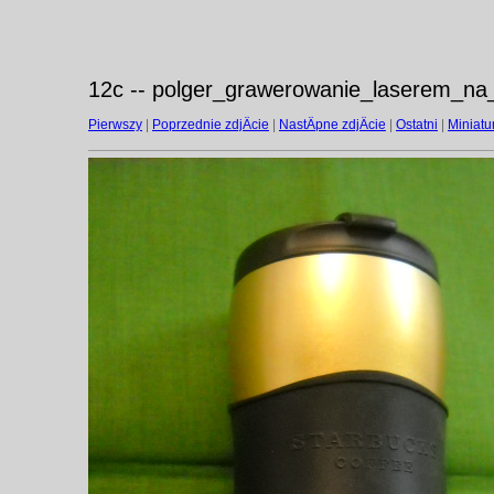
12c -- polger_grawerowanie_laserem_na_
Pierwszy
|
Poprzednie zdjÄcie
|
NastÄpne zdjÄcie
|
Ostatni
|
Miniatu