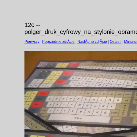
12c --
polger_druk_cyfrowy_na_stylonie_obra
Pierwszy
|
Poprzednie zdjÄcie
|
NastÄpne zdjÄcie
|
Ostatni
|
Miniatu