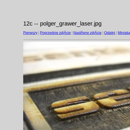
12c -- polger_grawer_laser.jpg
Pierwszy
|
Poprzednie zdjÄcie
|
NastÄpne zdjÄcie
|
Ostatni
|
Miniatu