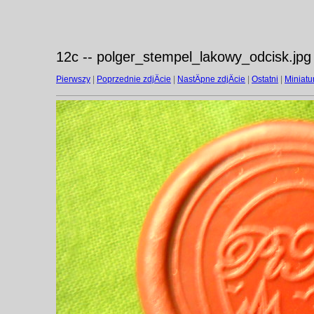
12c -- polger_stempel_lakowy_odcisk.jpg
Pierwszy
|
Poprzednie zdjÄcie
|
NastÄpne zdjÄcie
|
Ostatni
|
Miniatu