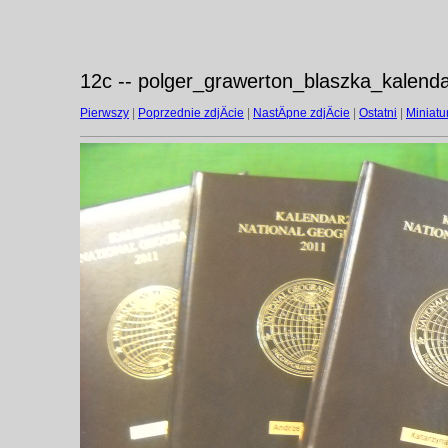
12c -- polger_grawerton_blaszka_kalenda
Pierwszy
|
Poprzednie zdjÄcie
|
NastÄpne zdjÄcie
|
Ostatni
|
Miniatu