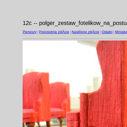
12c -- polger_zestaw_fotelikow_na_post
Pierwszy
|
Poprzednie zdjÄcie
|
NastÄpne zdjÄcie
|
Ostatni
|
Miniatu