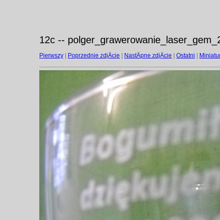
12c -- polger_grawerowanie_laser_gem_
Pierwszy
|
Poprzednie zdjÄcie
|
NastÄpne zdjÄcie
|
Ostatni
|
Miniatu